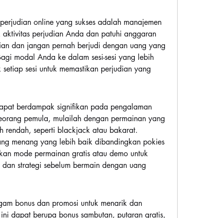
i perjudian online yang sukses adalah manajemen 
aktivitas perjudian Anda dan patuhi anggaran 
gian dan jangan pernah berjudi dengan uang yang 
gi modal Anda ke dalam sesi-sesi yang lebih 
 setiap sesi untuk memastikan perjudian yang 
apat berdampak signifikan pada pengalaman 
seorang pemula, mulailah dengan permainan yang 
 rendah, seperti blackjack atau bakarat. 
ng menang yang lebih baik dibandingkan pokies 
atkan mode permainan gratis atau demo untuk 
 dan strategi sebelum bermain dengan uang 
am bonus dan promosi untuk menarik dan 
i dapat berupa bonus sambutan, putaran gratis, 