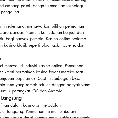
ah berkembang pesat, dengan kemajuan teknologi 
 pengguna.
sih sederhana, menawarkan pilihan permainan 
 suara standar. Namun, kemudahan berjudi dari 
diri bagi banyak pemain. Kasino online pertama 
sino klasik seperti blackjack, roulette, dan 
e
t merevolusi industri kasino online. Permainan 
ikmati permainan kasino favorit mereka saat 
jakan popularitas. Saat ini, sebagian besar 
platform yang ramah seluler, dengan banyak yang 
 untuk perangkat iOS dan Android.
 Langsung
fikan dalam kasino online adalah 
er langsung. Permainan ini menjembatani 
ne dan kasino darat dengan memungkinkan pemain 