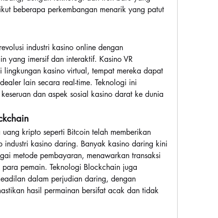
kut beberapa perkembangan menarik yang patut 
revolusi industri kasino online dengan 
ang imersif dan interaktif. Kasino VR 
ingkungan kasino virtual, tempat mereka dapat 
aler lain secara real-time. Teknologi ini 
eseruan dan aspek sosial kasino darat ke dunia 
ckchain
ng kripto seperti Bitcoin telah memberikan 
industri kasino daring. Banyak kasino daring kini 
gai metode pembayaran, menawarkan transaksi 
para pemain. Teknologi Blockchain juga 
eadilan dalam perjudian daring, dengan 
astikan hasil permainan bersifat acak dan tidak 