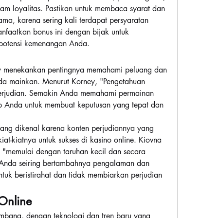
m loyalitas. Pastikan untuk membaca syarat dan 
ma, karena sering kali terdapat persyaratan 
nfaatkan bonus ini dengan bijak untuk 
potensi kemenangan Anda.
ey menekankan pentingnya memahami peluang dan 
da mainkan. Menurut Korney, "Pengetahuan 
erjudian. Semakin Anda memahami permainan 
 Anda untuk membuat keputusan yang tepat dan 
"
ang dikenal karena konten perjudiannya yang 
iat-kiatnya untuk sukses di kasino online. Kiovna 
"memulai dengan taruhan kecil dan secara 
Anda seiring bertambahnya pengalaman dan 
ntuk beristirahat dan tidak membiarkan perjudian 
Online
kembang, dengan teknologi dan tren baru yang 