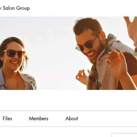
y Salon Group
Files
Members
About