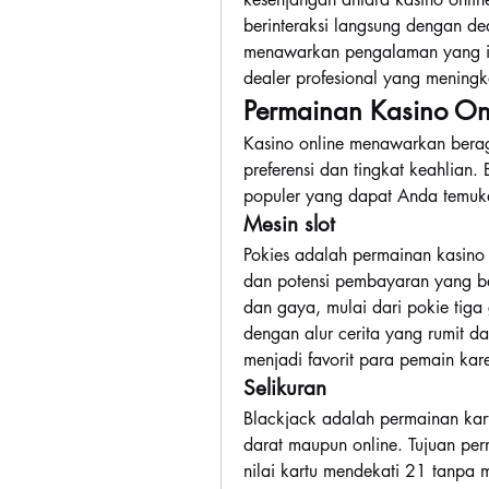
berinteraksi langsung dengan de
menawarkan pengalaman yang imer
dealer profesional yang meningk
Permainan Kasino Onl
Kasino online menawarkan bera
preferensi dan tingkat keahlian.
populer yang dapat Anda temuka
Mesin slot
Pokies adalah permainan kasino 
dan potensi pembayaran yang bes
dan gaya, mulai dari pokie tiga
dengan alur cerita yang rumit dan
menjadi favorit para pemain kar
Selikuran
Blackjack adalah permainan kart
darat maupun online. Tujuan pe
nilai kartu mendekati 21 tanpa 